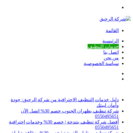
بحث
عن
القائمة
الرئيسية
خدمات التنظيف
اتصل بنا
من نحن
سياسة الخصوصية
بحث
إضافة
عن
عمود
أخبار عاجلة
جانبي
دليل خدمات التنظيف الاحترافية من شركة الرحيق: جودة
وأمان لبيتك
شركة تنظيف بظهران الجنوب خصم 30% اتصل الآن
0550495651
أفضل شركة تنظيف بتندحة | خصم 30% وخدمات احترافية
0550495651
شركة تنظيف منازل بالفرشة | خصم 30% ونظافة شاملة