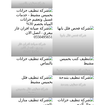
شركة تنظيف بالدرب
شركة فحص فلل بابها
شركة صيانة افران غاز
بيعري - اتصل الان
0550495651
تنظيف كنب بخميس مشيط
شركة تنظيف بتندحة
شركة تنظيف فلل بخميس
مشيط