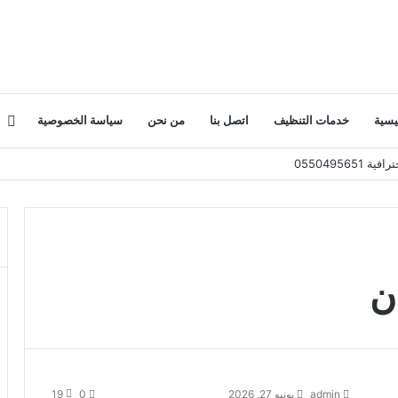
إض
يسية
خدمات التنظيف
اتصل بنا
من نحن
سياسة الخصوصية
ع
جا
ن
admin
يونيو 27, 2026
0
19