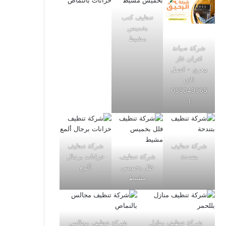
تنظيف كنب
بخميس
مشيط
شركة صيانة
افران غاز
بيعري - اتصل
الان
055049565
1
شركة تنظيف
شركة تنظيف
بتندحة
شركة تنظيف
خزانات برجال
فلل بخميس
ألمع
مشيط
شركة تنظيف منازل
شركة تنظيف مجالس