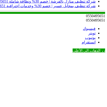
شركة تنظيف منازل بالفرشة | خصم 30% ونظافة شاملة 0550495651
شركة تنظيف بمحايل عسير | خصم 30% وخدمات احترافية 0550495651
0550495651
0550495651
فيسبوك
تويتر
يوتيوب
انستقرام
زر الذهاب إلى الأعلى