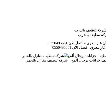
ة تنظيف بالدرب
عري - اتصل الان 0550495651
ف خزانات برجال ألمع
شركة تنظيف منازل بللحمر