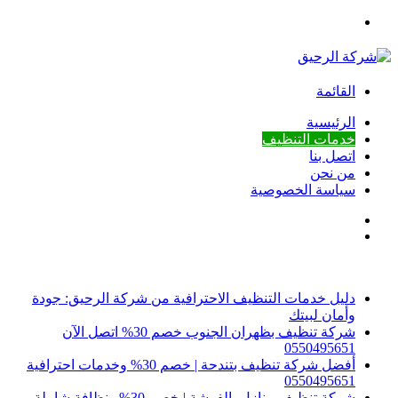
بحث
عن
القائمة
الرئيسية
خدمات التنظيف
اتصل بنا
من نحن
سياسة الخصوصية
بحث
إضافة
عن
عمود
أخبار عاجلة
جانبي
دليل خدمات التنظيف الاحترافية من شركة الرحيق: جودة
وأمان لبيتك
شركة تنظيف بظهران الجنوب خصم 30% اتصل الآن
0550495651
أفضل شركة تنظيف بتندحة | خصم 30% وخدمات احترافية
0550495651
شركة تنظيف منازل بالفرشة | خصم 30% ونظافة شاملة