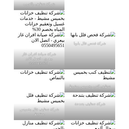
شركة تنظيف بالدرب
شركة فحص فلل بابها
شركة صيانة افران غاز
بيعري - اتصل الان
0550495651
تنظيف كنب بخميس مشيط
شركة تنظيف بتندحة
شركة تنظيف فلل بخميس
مشيط