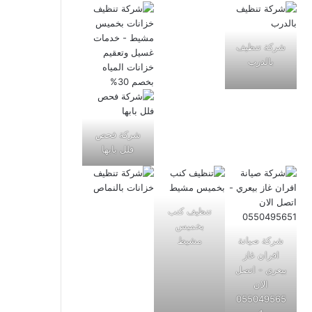
شركة تنظيف
بالدرب
شركة فحص
فلل بابها
تنظيف كنب
بخميس
شركة صيانة
مشيط
افران غاز
بيعري - اتصل
الان
055049565