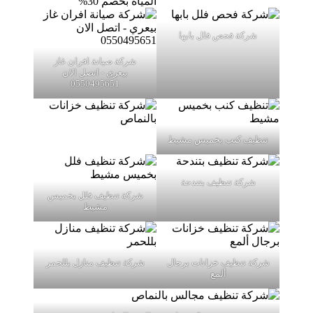
شركة فحص فلل بابها
شركة صيانة افران غاز
بيعري - اتصل الان
0550495651
تنظيف كنب بخميس مشيط
شركة تنظيف بتندحة
شركة تنظيف فلل بخميس
مشيط
شركة تنظيف خزانات برجال
شركة تنظيف منازل بللحمر
ألمع