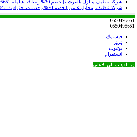
شركة تنظيف منازل بالفرشة | خصم 30% ونظافة شاملة 0550495651
شركة تنظيف بمحايل عسير | خصم 30% وخدمات احترافية 0550495651
0550495651
0550495651
فيسبوك
تويتر
يوتيوب
انستقرام
زر الذهاب إلى الأعلى