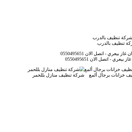
ة تنظيف بالدرب
عري - اتصل الان 0550495651
ف خزانات برجال ألمع
شركة تنظيف منازل بللحمر