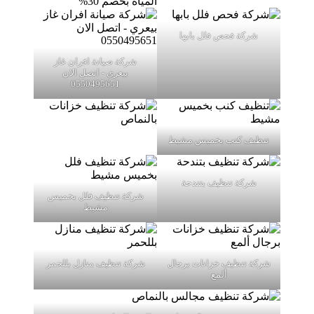
شركة فحص فلل بابها
شركة صيانة افران غاز
بيعري - اتصل الان
0550495651
تنظيف كنب بخميس مشيط
شركة تنظيف بتندحة
شركة تنظيف فلل بخميس
مشيط
شركة تنظيف خزانات برجال
شركة تنظيف منازل بللحمر
ألمع