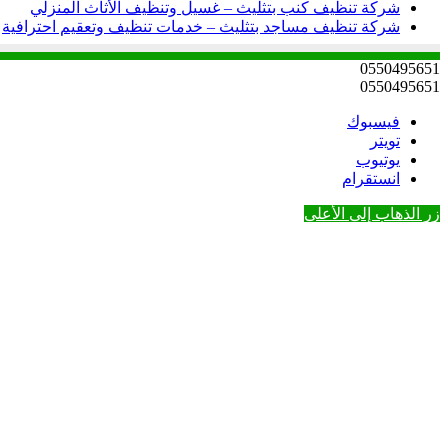
شركة تنظيف كنب بتثليث – غسيل وتنظيف الأثاث المنزلي
شركة تنظيف مساجد بتثليث – خدمات تنظيف وتعقيم احترافية
0550495651
0550495651
فيسبوك
تويتر
يوتيوب
انستقرام
زر الذهاب إلى الأعلى