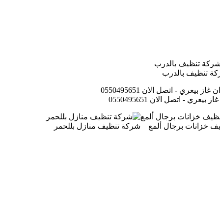
ة تنظيف بالدرب
عري - اتصل الان 0550495651
ف خزانات برجال ألمع
شركة تنظيف منازل بللحمر