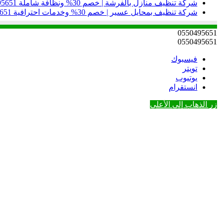
شركة تنظيف منازل بالفرشة | خصم 30% ونظافة شاملة 0550495651
شركة تنظيف بمحايل عسير | خصم 30% وخدمات احترافية 0550495651
0550495651
0550495651
فيسبوك
تويتر
يوتيوب
انستقرام
زر الذهاب إلى الأعلى