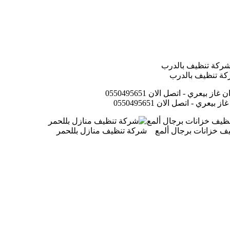
ة تنظيف بالدرب
عري - اتصل الان 0550495651
ف خزانات برجال ألمع
شركة تنظيف منازل بللحمر