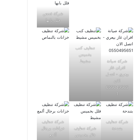
شركة فحص
فلل بابها
تنظيف كنب
بخميس
شركة صيانة
مشيط
افران غاز
بيعري - اتصل
الان
055049565
1
شركة تنظيف
شركة تنظيف
بتندحة
شركة تنظيف
خزانات برجال
فلل بخميس
ألمع