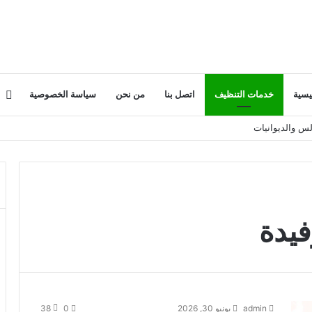
إض
يسية
خدمات التنظيف
اتصل بنا
من نحن
سياسة الخصوصية
س والديوانيات
ع
جا
يدة
admin
يونيو 30, 2026
0
38