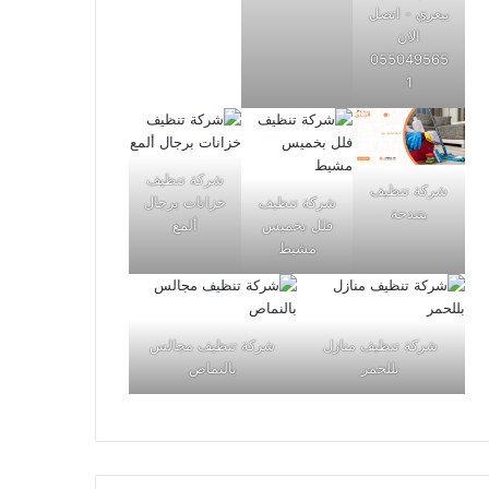
بيعري - اتصل
الان
055049565
1
شركة تنظيف
شركة تنظيف
شركة تنظيف
خزانات برجال
بتندحة
فلل بخميس
ألمع
مشيط
شركة تنظيف منازل
شركة تنظيف مجالس
بللحمر
بالنماص