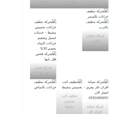
رفيدة
بالواديين
بالواديين
شركة تنظيف
بالدرب
شركة فحص
فلل بابها
تنظيف كنب
بخميس
شركة صيانة
مشيط
افران غاز