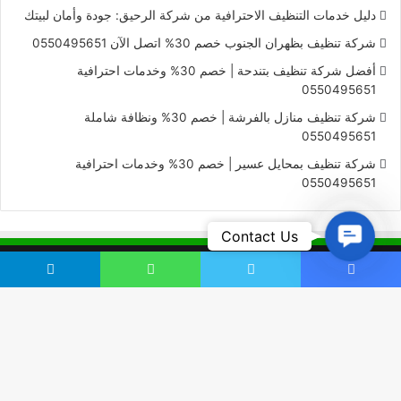
دليل خدمات التنظيف الاحترافية من شركة الرحيق: جودة وأمان لبيتك
شركة تنظيف بظهران الجنوب خصم 30% اتصل الآن 0550495651
أفضل شركة تنظيف بتندحة | خصم 30% وخدمات احترافية
0550495651
شركة تنظيف منازل بالفرشة | خصم 30% ونظافة شاملة
0550495651
شركة تنظيف بمحايل عسير | خصم 30% وخدمات احترافية
0550495651
Contact
Contact Us
Us
0550495651
يسبوك
تويتر
واتساب
تيلقرام
0550495651
فيسبوك
تويتر
يوتيوب
انستقرام
زر
الذه