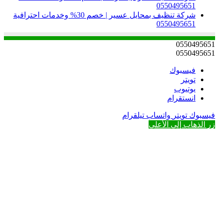
0550495651
شركة تنظيف بمحايل عسير | خصم 30% وخدمات احترافية
0550495651
0550495651
0550495651
فيسبوك
تويتر
يوتيوب
انستقرام
فيسبوك
تويتر
واتساب
تيلقرام
زر الذهاب إلى الأعلى