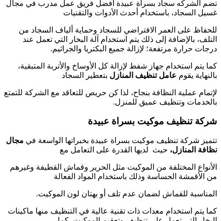
تضم الشركه سجاد بسراة عبيدة أفضل فريق عمل مدرب في مجال
غسيل السجاد، باستخدام أحدث الأدوات والتقنيات
للحفاظ على العمر الافتراضي للسجاد وحماية ألياف السجاد من
التلف، بالإضافة إلى ذلك يتم استخدام آلة البخار التي تعمل عند
درجات حرارة مرتفعة؛ لإزالة جميع البكتريا والجراثيم.
كما يتم استخدام جهاز شفط لإزالة كل الأوساخ والأتربة المتبقية،
بالنهاية يقوم
عامل تنظيف المنازل
بتعطير السجاد
لإتمام عملية النظافة بنجاح، لذا كن حريص للتعاقد مع الشركة للتمتع
بالخدمات وتنظيف عميق للمنزل.
شركة تنظيف موكيت بسراة عبيدة
تتميز شركة تنظيف موكيت بسراة عبيدة بخبراتها الواسعة في
مجال
نظافة المنازل،
حيث لديها القدرة على التعامل مع
الأنواع المختلفة من الموكيت مثل الحرير وقماش القطيفة وغيرهم
من الأقمشة الحساسة وذلك باستخدام المواد الفعالة
المناسبة للقماش لضمان عدم تلف أو بهتان لون الموكيت.
كما يتم استخدام معدات ذات تقنية عالية في التنظيف منها ماكينات
البخار التي تعمل على تنظيف وتعقيم الموكيت، كما