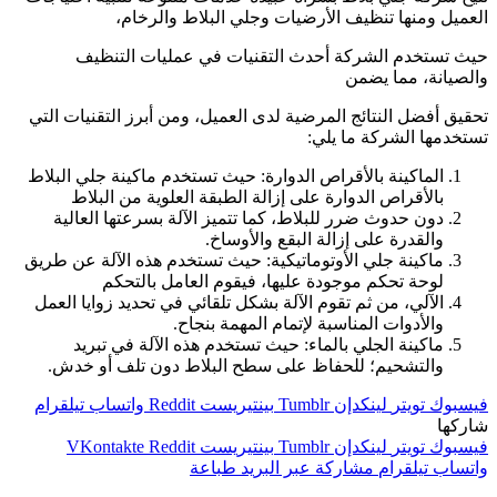
العميل ومنها تنظيف الأرضيات وجلي البلاط والرخام،
حيث تستخدم الشركة أحدث التقنيات في عمليات التنظيف
والصيانة، مما يضمن
تحقيق أفضل النتائج المرضية لدى العميل، ومن أبرز التقنيات التي
تستخدمها الشركة ما يلي:
الماكينة بالأقراص الدوارة: حيث تستخدم ماكينة جلي البلاط
بالأقراص الدوارة على إزالة الطبقة العلوية من البلاط
دون حدوث ضرر للبلاط، كما تتميز الآلة بسرعتها العالية
والقدرة على إزالة البقع والأوساخ.
ماكينة جلي الأوتوماتيكية: حيث تستخدم هذه الآلة عن طريق
لوحة تحكم موجودة عليها، فيقوم العامل بالتحكم
الآلي، من ثم تقوم الآلة بشكل تلقائي في تحديد زوايا العمل
والأدوات المناسبة لإتمام المهمة بنجاح.
ماكينة الجلي بالماء: حيث تستخدم هذه الآلة في تبريد
والتشحيم؛ للحفاظ على سطح البلاط دون تلف أو خدش.
فيسبوك
تويتر
لينكدإن
بينتيريست
واتساب
تيلقرام
شاركها
فيسبوك
تويتر
لينكدإن
بينتيريست
واتساب
تيلقرام
مشاركة عبر البريد
طباعة